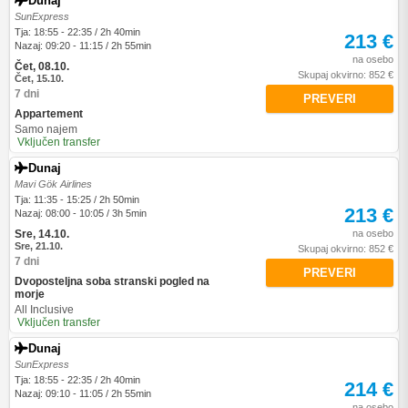
Dunaj
SunExpress
Tja: 18:55 - 22:35 / 2h 40min
213 €
Nazaj: 09:20 - 11:15 / 2h 55min
na osebo
Čet, 08.10.
Skupaj okvirno: 852 €
Čet, 15.10.
7 dni
PREVERI
Appartement
Samo najem
Vključen transfer
Dunaj
Mavi Gök Airlines
Tja: 11:35 - 15:25 / 2h 50min
213 €
Nazaj: 08:00 - 10:05 / 3h 5min
na osebo
Sre, 14.10.
Sre, 21.10.
Skupaj okvirno: 852 €
7 dni
PREVERI
Dvoposteljna soba stranski pogled na
morje
All Inclusive
Vključen transfer
Dunaj
SunExpress
Tja: 18:55 - 22:35 / 2h 40min
214 €
Nazaj: 09:10 - 11:05 / 2h 55min
na osebo