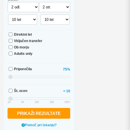
Direktni let
Vključen transfer
Ob morju
Adults only
Priporočila
75%
Št. ocen
> 10
10
50
100
200
300+
PRIKAŽI REZULTATE
Pomoč pri iskanju?