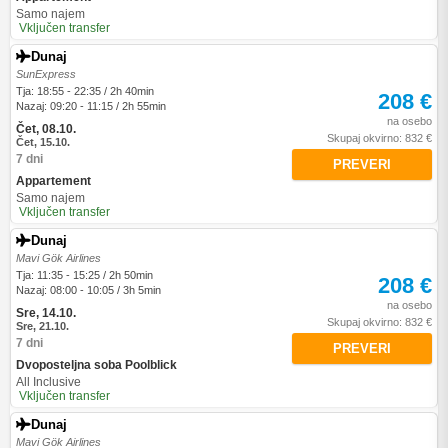
Samo najem
Vključen transfer
Dunaj
SunExpress
Tja: 18:55 - 22:35 / 2h 40min
208 €
Nazaj: 09:20 - 11:15 / 2h 55min
na osebo
Čet, 08.10.
Skupaj okvirno: 832 €
Čet, 15.10.
7 dni
PREVERI
Appartement
Samo najem
Vključen transfer
Dunaj
Mavi Gök Airlines
Tja: 11:35 - 15:25 / 2h 50min
208 €
Nazaj: 08:00 - 10:05 / 3h 5min
na osebo
Sre, 14.10.
Skupaj okvirno: 832 €
Sre, 21.10.
7 dni
PREVERI
Dvoposteljna soba Poolblick
All Inclusive
Vključen transfer
Dunaj
Mavi Gök Airlines