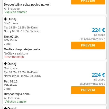
PREVERI
Dvoposteljna soba, pogled na vrt
All Inclusive
Vključen transfer
Dunaj
SunExpress
Tja: 18:55 - 22:35 / 2h 40min
224 €
Nazaj: 08:00 - 10:05 / 3h 5min
na osebo
Sre, 07.10.
Skupaj okvirno: 896 €
Sre, 14.10.
7 dni
PREVERI
Großes dvoposteljna soba
Nočitev z zajtrkom
Brez transferja
Dunaj
SunExpress
Tja: 18:55 - 22:35 / 2h 40min
224 €
Nazaj: 07:20 - 09:15 / 2h 55min
na osebo
Pet, 09.10.
Skupaj okvirno: 896 €
Pet, 16.10.
7 dni
PREVERI
Dvoposteljna soba
All Inclusive
Vključen transfer
Dunaj