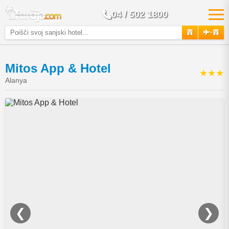
04 / 502 1800
+
Mitos App & Hotel
★★★
Alanya
❮
❯