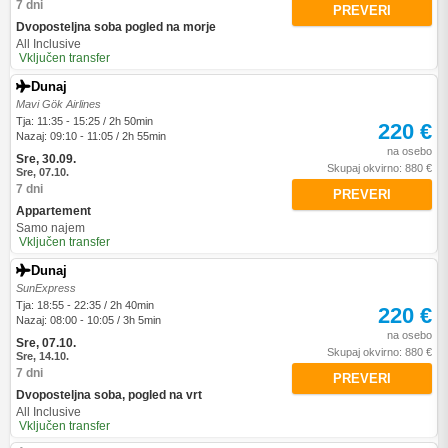
7 dni
PREVERI
Dvoposteljna soba pogled na morje
All Inclusive
Vključen transfer
Dunaj
Mavi Gök Airlines
Tja: 11:35 - 15:25 / 2h 50min
220 €
Nazaj: 09:10 - 11:05 / 2h 55min
na osebo
Sre, 30.09.
Skupaj okvirno: 880 €
Sre, 07.10.
7 dni
PREVERI
Appartement
Samo najem
Vključen transfer
Dunaj
SunExpress
Tja: 18:55 - 22:35 / 2h 40min
220 €
Nazaj: 08:00 - 10:05 / 3h 5min
na osebo
Sre, 07.10.
Skupaj okvirno: 880 €
Sre, 14.10.
7 dni
PREVERI
Dvoposteljna soba, pogled na vrt
All Inclusive
Vključen transfer