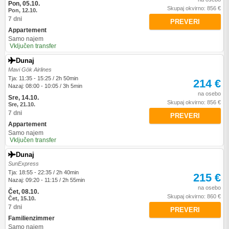
Pon, 05.10.
Skupaj okvirno: 856 €
Pon, 12.10.
7 dni
PREVERI
Appartement
Samo najem
Vključen transfer
Dunaj
Mavi Gök Airlines
Tja: 11:35 - 15:25 / 2h 50min
214 €
Nazaj: 08:00 - 10:05 / 3h 5min
na osebo
Sre, 14.10.
Skupaj okvirno: 856 €
Sre, 21.10.
7 dni
PREVERI
Appartement
Samo najem
Vključen transfer
Dunaj
SunExpress
Tja: 18:55 - 22:35 / 2h 40min
215 €
Nazaj: 09:20 - 11:15 / 2h 55min
na osebo
Čet, 08.10.
Skupaj okvirno: 860 €
Čet, 15.10.
7 dni
PREVERI
Familienzimmer
Samo najem