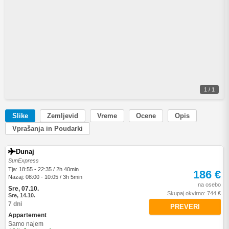
1 / 1
Slike
Zemljevid
Vreme
Ocene
Opis
Vprašanja in Poudarki
Dunaj
SunExpress
Tja: 18:55 - 22:35 / 2h 40min
186 €
Nazaj: 08:00 - 10:05 / 3h 5min
na osebo
Sre, 07.10.
Skupaj okvirno: 744 €
Sre, 14.10.
7 dni
PREVERI
Appartement
Samo najem