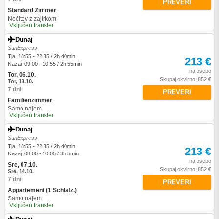
PREVERI
Standard Zimmer
Nočitev z zajtrkom
Vključen transfer
Dunaj
SunExpress
Tja: 18:55 - 22:35 / 2h 40min
213 €
Nazaj: 09:00 - 10:55 / 2h 55min
na osebo
Tor, 06.10.
Skupaj okvirno: 852 €
Tor, 13.10.
7 dni
PREVERI
Familienzimmer
Samo najem
Vključen transfer
Dunaj
SunExpress
Tja: 18:55 - 22:35 / 2h 40min
213 €
Nazaj: 08:00 - 10:05 / 3h 5min
na osebo
Sre, 07.10.
Skupaj okvirno: 852 €
Sre, 14.10.
7 dni
PREVERI
Appartement (1 Schlafz.)
Samo najem
Vključen transfer