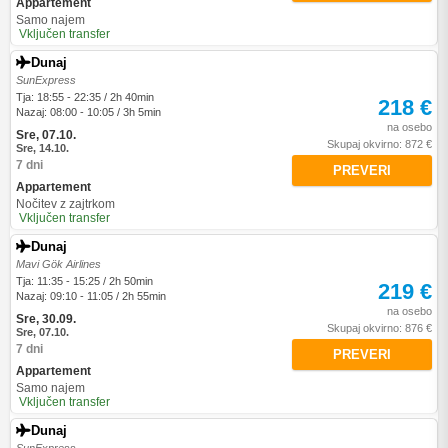
Appartement
Samo najem
Vključen transfer
Dunaj
SunExpress
Tja: 18:55 - 22:35 / 2h 40min
218 €
Nazaj: 08:00 - 10:05 / 3h 5min
na osebo
Sre, 07.10.
Skupaj okvirno: 872 €
Sre, 14.10.
7 dni
PREVERI
Appartement
Nočitev z zajtrkom
Vključen transfer
Dunaj
Mavi Gök Airlines
Tja: 11:35 - 15:25 / 2h 50min
219 €
Nazaj: 09:10 - 11:05 / 2h 55min
na osebo
Sre, 30.09.
Skupaj okvirno: 876 €
Sre, 07.10.
7 dni
PREVERI
Appartement
Samo najem
Vključen transfer
Dunaj