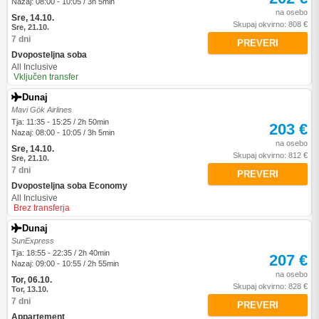
Nazaj: 08:00 - 10:05 / 3h 5min
na osebo
Sre, 14.10.
Skupaj okvirno: 808 €
Sre, 21.10.
7 dni
PREVERI
Dvoposteljna soba
All Inclusive
Vključen transfer
Dunaj
Mavi Gök Airlines
Tja: 11:35 - 15:25 / 2h 50min
203 €
Nazaj: 08:00 - 10:05 / 3h 5min
na osebo
Sre, 14.10.
Skupaj okvirno: 812 €
Sre, 21.10.
7 dni
PREVERI
Dvoposteljna soba Economy
All Inclusive
Brez transferja
Dunaj
SunExpress
Tja: 18:55 - 22:35 / 2h 40min
207 €
Nazaj: 09:00 - 10:55 / 2h 55min
na osebo
Tor, 06.10.
Skupaj okvirno: 828 €
Tor, 13.10.
7 dni
PREVERI
Appartement