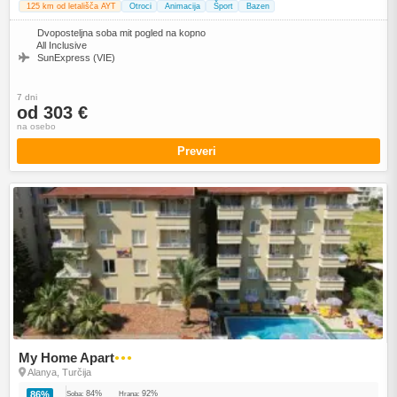
125 km od letališča AYT
Otroci
Animacija
Šport
Bazen
Dvoposteljna soba mit pogled na kopno
All Inclusive
SunExpress (VIE)
7 dni
od 303 €
na osebo
Preveri
My Home Apart
●●●
Alanya, Turčija
84%
92%
86%
Soba:
Hrana: