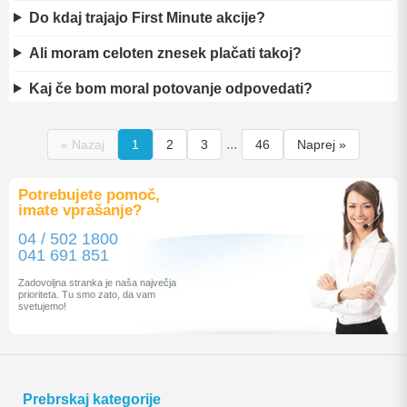
Do kdaj trajajo First Minute akcije?
Ali moram celoten znesek plačati takoj?
Kaj če bom moral potovanje odpovedati?
...
« Nazaj
1
2
3
46
Naprej »
Potrebujete pomoč,
imate vprašanje?
04 / 502 1800
041 691 851
Zadovoljna stranka je naša največja
prioriteta. Tu smo zato, da vam
svetujemo!
Prebrskaj kategorije