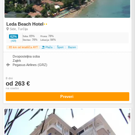
Leda Beach Hotel
●●
Side, Turčija
65%
78%
62%
Soba:
Hrana:
76%
94%
Storitev:
Lokacija:
(420)
65 km od letališča AYT
Plaža
Šport
Bazen
Dvoposteljna soba
Zajtrk
Pegasus Airlines (GRZ)
8 dni
od 263 €
na osebo
Preveri