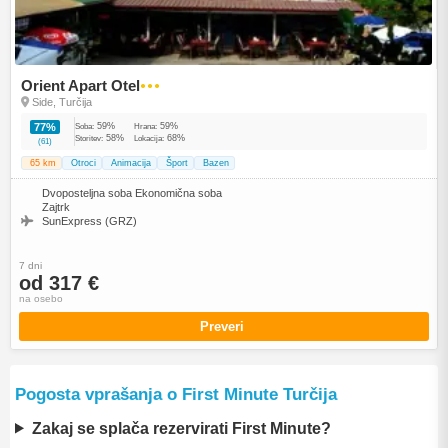
Orient Apart Otel
●●●
Side, Turčija
59%
59%
77%
Soba:
Hrana:
58%
68%
Storitev:
Lokacija:
(61)
65 km
Otroci
Animacija
Šport
Bazen
Dvoposteljna soba Ekonomična soba
Zajtrk
SunExpress (GRZ)
7 dni
od 317 €
na osebo
Preveri
Pogosta vprašanja o First Minute Turčija
Zakaj se splača rezervirati First Minute?