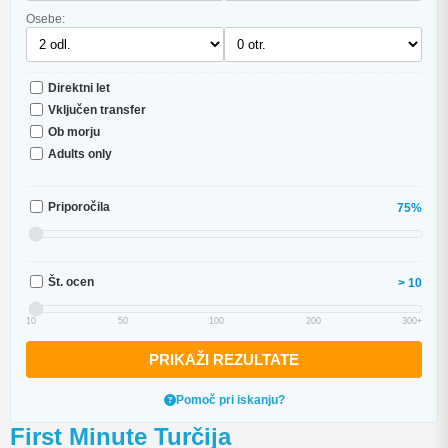
Osebe:
Direktni let
Vključen transfer
Ob morju
Adults only
Priporočila
75%
Št. ocen
> 10
10
50
100
200
300+
PRIKAŽI REZULTATE
Pomoč pri iskanju?
First Minute Turčija