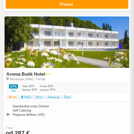
Preveri
Aroma Butik Hotel
●●●
Manavgat (Side), Turčija
62%
62%
57%
Soba:
Hrana:
62%
57%
Storitev:
Lokacija:
(69)
85 km
Plaža
Otroci
Animacija
Šport
Standardna soba Zimmer
Self Catering
Pegasus Airlines (VIE)
7 dni
od 287 €