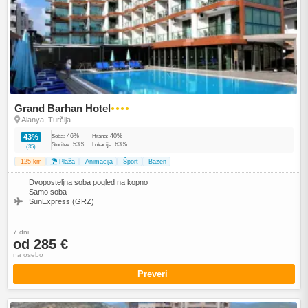
Grand Barhan Hotel
●●●●
Alanya, Turčija
46%
40%
43%
Soba:
Hrana:
53%
63%
Storitev:
Lokacija:
(35)
125 km
Plaža
Animacija
Šport
Bazen
Dvoposteljna soba pogled na kopno
Samo soba
SunExpress (GRZ)
7 dni
od 285 €
na osebo
Preveri