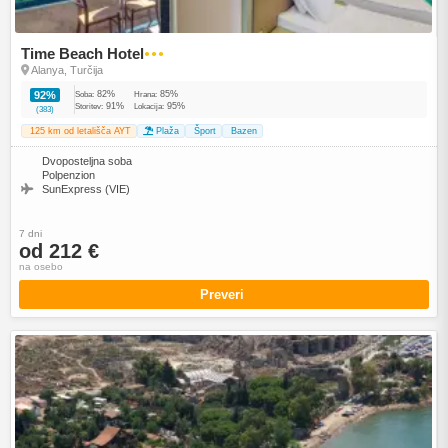
Time Beach Hotel
●●●
Alanya, Turčija
82%
85%
92%
Soba:
Hrana:
91%
95%
Storitev:
Lokacija:
(383)
125 km od letališča AYT
Plaža
Šport
Bazen
Dvoposteljna soba
Polpenzion
SunExpress (VIE)
7 dni
od 212 €
na osebo
Preveri