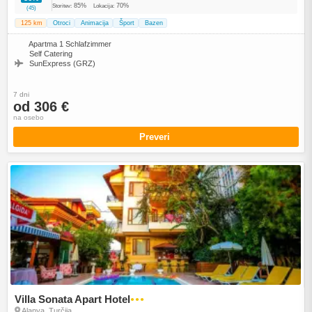
85%
70%
Storitev:
Lokacija:
(45)
125 km
Otroci
Animacija
Šport
Bazen
Apartma 1 Schlafzimmer
Self Catering
SunExpress (GRZ)
7 dni
od 306 €
na osebo
Preveri
Villa Sonata Apart Hotel
●●●
Alanya, Turčija