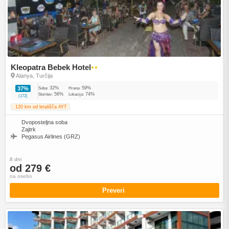
Kleopatra Bebek Hotel
●●
Alanya, Turčija
32%
59%
37%
Soba:
Hrana:
56%
74%
Storitev:
Lokacija:
(172)
120 km od letališča AYT
Dvoposteljna soba
Zajtrk
Pegasus Airlines (GRZ)
8 dni
od 279 €
na osebo
Preveri