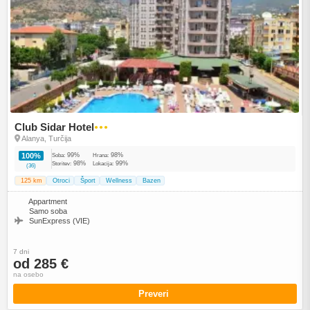
Club Sidar Hotel
●●●
Alanya, Turčija
99%
98%
100%
Soba:
Hrana:
98%
99%
Storitev:
Lokacija:
(36)
125 km
Otroci
Šport
Wellness
Bazen
Appartment
Samo soba
SunExpress (VIE)
7 dni
od 285 €
na osebo
Preveri