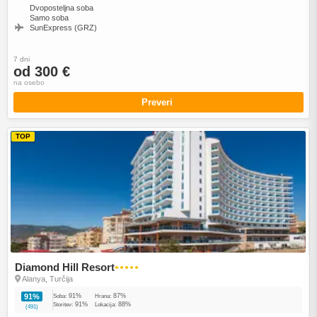
Dvoposteljna soba
Samo soba
SunExpress (GRZ)
7 dni
od 300 €
na osebo
Preveri
TOP
Diamond Hill Resort
●●●●●
Alanya, Turčija
91%
87%
91%
Soba:
Hrana:
91%
88%
Storitev:
Lokacija:
(491)