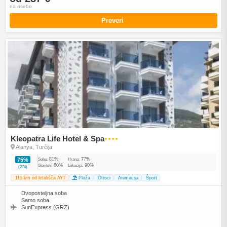
na osebo
Preveri
Kleopatra Life Hotel & Spa
●●●●
Alanya, Turčija
81%
77%
75%
Soba:
Hrana:
80%
90%
Storitev:
Lokacija:
(274)
115 km od letališča AYT
Plaža
Otroci
Animacija
Šport
Dvoposteljna soba
Samo soba
SunExpress (GRZ)