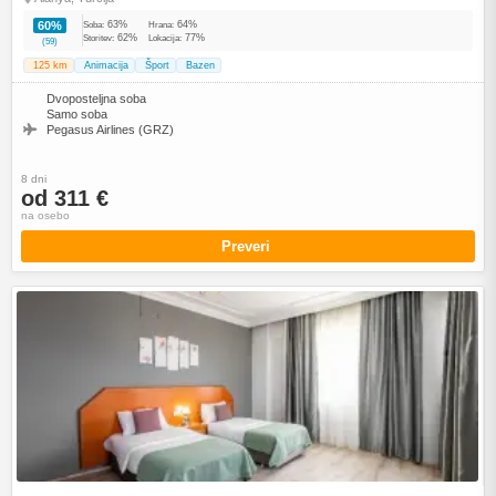
63%
64%
60%
Soba:
Hrana:
62%
77%
Storitev:
Lokacija:
(59)
125 km
Animacija
Šport
Bazen
Dvoposteljna soba
Samo soba
Pegasus Airlines (GRZ)
8 dni
od 311 €
na osebo
Preveri