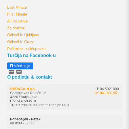
Last Minute
First Minute
All Inclusive
Za družine
Odhodi iz Ljubljane
Odhodi iz Graza
Počitnice - odklop.com
Turčija na Facebook-u
Všeč mi je
O podjetju & kontakt
SMR&Co. d.o.o.
T: 04 5021800
Gorenja vas Reteče 12
M: 041 691851
4220 Škofja Loka
DŠ: SI37593510
TRR: SI56020100256251365 pri NLB
Ponedeljek - Petek
od 8:00 - 17:00