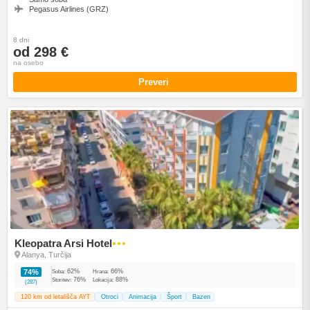
Pegasus Airlines (GRZ)
8 dni
od 298 €
na osebo
Preveri
Kleopatra Arsi Hotel
●●●
Alanya, Turčija
62%
66%
74%
Soba:
Hrana:
76%
88%
Storitev:
Lokacija:
(287)
120 km od letališča AYT
Otroci
Animacija
Šport
Bazen