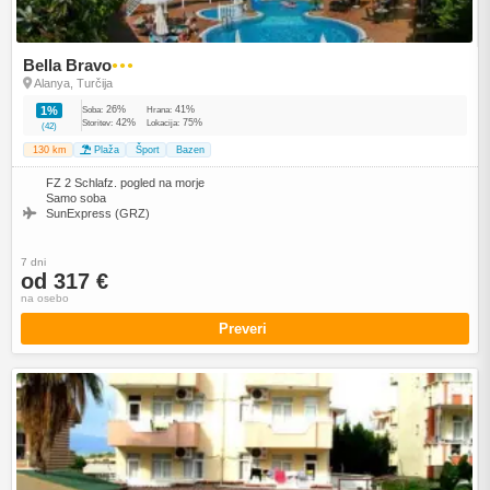
Bella Bravo
●●●
Alanya, Turčija
26%
41%
1%
Soba:
Hrana:
42%
75%
Storitev:
Lokacija:
(42)
130 km
Plaža
Šport
Bazen
FZ 2 Schlafz. pogled na morje
Samo soba
SunExpress (GRZ)
7 dni
od 317 €
na osebo
Preveri