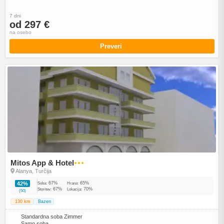
7 dni
od 297 €
na osebo
Preveri
Mitos App & Hotel
●●●
Alanya, Turčija
67%
65%
42%
Soba:
Hrana:
67%
70%
Storitev:
Lokacija:
(50)
130 km
Bazen
Standardna soba Zimmer
Samo soba