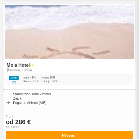
Mola Hotel
●●
Alanya, Turčija
41%
26%
68%
Soba:
Hrana:
41%
86%
Storitev:
Lokacija:
(25)
Standardna soba Zimmer
Zajtrk
Pegasus Airlines (VIE)
7 dni
od 286 €
na osebo
Preveri