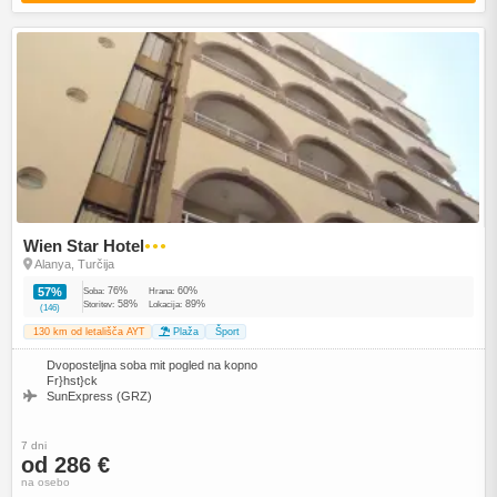
Wien Star Hotel
●●●
Alanya, Turčija
76%
60%
57%
Soba:
Hrana:
58%
89%
Storitev:
Lokacija:
(146)
130 km od letališča AYT
Plaža
Šport
Dvoposteljna soba mit pogled na kopno
Fr}hst}ck
SunExpress (GRZ)
7 dni
od 286 €
na osebo