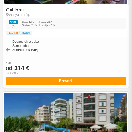
Gallion
●●
Alanya, Turčija
42%
22%
99%
Soba:
Hrana:
28%
44%
Storitev:
Lokacija:
(5)
125 km
Bazen
Dvoposteljna soba
Samo soba
SunExpress (VIE)
7 dni
od 314 €
na osebo
Preveri