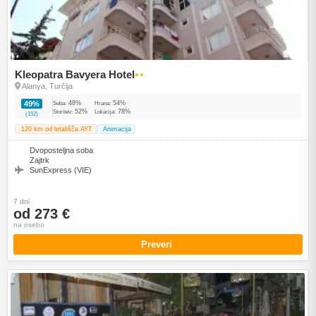
Kleopatra Bavyera Hotel
●●
Alanya, Turčija
48%
54%
49%
Soba:
Hrana:
52%
78%
Storitev:
Lokacija:
(152)
120 km od letališča AYT
Animacija
Dvoposteljna soba
Zajtrk
SunExpress (VIE)
7 dni
od 273 €
na osebo
Preveri