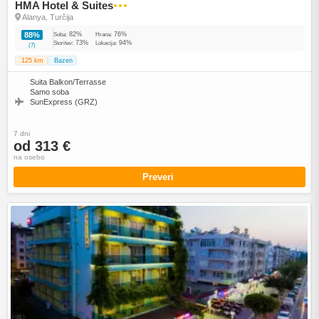
HMA Hotel & Suites
●●●
Alanya, Turčija
82%
76%
88%
Soba:
Hrana:
73%
94%
Storitev:
Lokacija:
(7)
125 km
Bazen
Suita Balkon/Terrasse
Samo soba
SunExpress (GRZ)
7 dni
od 313 €
na osebo
Preveri