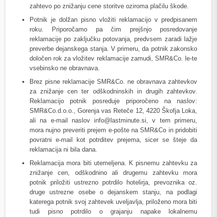
zahtevo po znižanju cene storitve oziroma plačilu škode.
Potnik je dolžan pisno vložiti reklamacijo v predpisanem
roku. Priporočamo pa čim prejšnjo posredovanje
reklamacije po zaključku potovanja, predvsem zaradi lažje
preverbe dejanskega stanja. V primeru, da potnik zakonsko
določen rok za vložitev reklamacije zamudi, SMR&Co. le-te
vsebinsko ne obravnava.
Brez pisne reklamacije SMR&Co. ne obravnava zahtevkov
za znižanje cen ter odškodninskih in drugih zahtevkov.
Reklamacijo potnik posreduje priporočeno na naslov:
SMR&Co.d.o.o., Gorenja vas Reteče 12, 4220 Škofja Loka,
ali na e-mail naslov info@lastminute.si, v tem primeru,
mora nujno preveriti prejem e-pošte na SMR&Co in pridobiti
povratni e-mail kot potrditev prejema, sicer se šteje da
reklamacija ni bila dana.
Reklamacija mora biti utemeljena. K pisnemu zahtevku za
znižanje cen, odškodnino ali drugemu zahtevku mora
potnik priložiti ustrezno potrdilo hotelirja, prevoznika oz.
druge ustrezne osebe o dejanskem stanju, na podlagi
katerega potnik svoj zahtevek uveljavlja, priloženo mora biti
tudi pisno potrdilo o grajanju napake lokalnemu