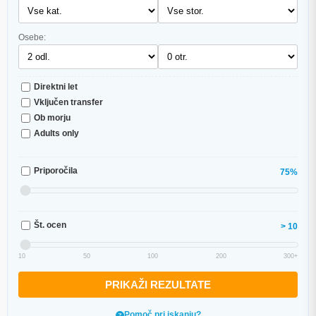
Osebe:
Direktni let
Vključen transfer
Ob morju
Adults only
Priporočila
75%
Št. ocen
> 10
10
50
100
200
300+
PRIKAŽI REZULTATE
Pomoč pri iskanju?