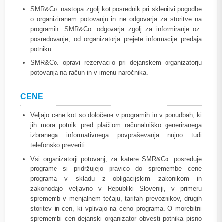
SMR&Co. nastopa zgolj kot posrednik pri sklenitvi pogodbe
o organiziranem potovanju in ne odgovarja za storitve na
programih. SMR&Co. odgovarja zgolj za informiranje oz.
posredovanje, od organizatorja prejete informacije predaja
potniku.
SMR&Co. opravi rezervacijo pri dejanskem organizatorju
potovanja na račun in v imenu naročnika.
CENE
Veljajo cene kot so določene v programih in v ponudbah, ki
jih mora potnik pred plačilom računalniško generiranega
izbranega informativnega povpraševanja nujno tudi
telefonsko preveriti.
Vsi organizatorji potovanj, za katere SMR&Co. posreduje
programe si pridržujejo pravico do spremembe cene
programa v skladu z obligacijskim zakonikom in
zakonodajo veljavno v Republiki Sloveniji, v primeru
sprememb v menjalnem tečaju, tarifah prevoznikov, drugih
storitev in cen, ki vplivajo na ceno programa. O morebitni
spremembi cen dejanski organizator obvesti potnika pisno