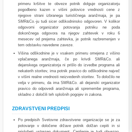
primeru kršitve te obveze potnik dolguje organizatorju
pogodbeno kazen v višini polovice vrednosti cene z
njegove strani izbranega turističnega aranžmaja, je pa
SMR&Co.-ju tudi sicer odškodninsko odgovoren. V kolikor
odgovorni organizator potovanja potniku ne poda
dokončnega odgovora na njegov zahtevek v roku 6
mesecev od prejema zahtevka, je potnik razbremenjen v
tem odstavku navedene zaveze.
Višina odškodnine je v vsakem primeru omejena z višino
vplačanega aranžmaja, če po krivdi SMR&Co. ali
dejanskega organizatorja ni prišlo do izvedbe programa ali
nekaterih storitev, ima potnik pravico do odškodnine največ
v višini realne vrednosti neizvedenih storitev. To določilo ne
velja v primeru, da ima SMR&Co. ali dejanski organizator
pravico do odpovedi aranžmaja ali spremembe programa,
skladno z določili teh splošnih pogojev in zakona.
ZDRAVSTVENI PREDPISI
Po predpisih Svetovne zdravstvene organizacije se je za
potovanje v določene države potnik dolžan cepiti in si
priskrbeti ustrezen dokument. Cepljenje je tudi obvezno,