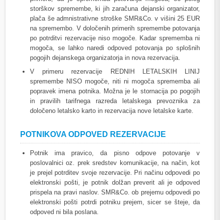
storškov spremembe, ki jih zaračuna dejanski organizator,
plača še admnistrativne stroške SMR&Co. v višini 25 EUR
na spremembo. V določenih primerih spremembe potovanja
po potrditvi rezervacije niso mogoče. Kadar sprememba ni
mogoča, se lahko naredi odpoved potovanja po splošnih
pogojih dejanskega organizatorja in nova rezervacija.
V primeru rezervacije REDNIH LETALSKIH LINIJ
spremembe NISO mogoče, niti ni mogoča sprememba ali
popravek imena potnika. Možna je le stornacija po pogojih
in pravilih tarifnega razreda letalskega prevoznika za
določeno letalsko karto in rezervacija nove letalske karte.
POTNIKOVA ODPOVED REZERVACIJE
Potnik ima pravico, da pisno odpove potovanje v
poslovalnici oz. prek sredstev komunikacije, na način, kot
je prejel potrditev svoje rezervacije. Pri načinu odpovedi po
elektronski pošti, je potnik dolžan preverit ali je odpoved
prispela na pravi naslov. SMR&Co. ob prejemu odpovedi po
elektronski pošti potrdi potniku prejem, sicer se šteje, da
odpoved ni bila poslana.