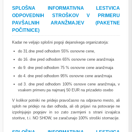
SPLOŠNA INFORMATIVNA LESTVICA
ODPOVEDNIH STROŠKOV V PRIMERU
PAVŠALNIH ARANŽMAJEV (PAKETNE
POČITNICE)
Kadar ne veljajo splošni pogoji dejanskega organizatorja:
do 31.dne pred odhodom 55% osnovne cene,
do 16. dne pred odhodom 65% osnovne cene aranžmaja
do 9. dne pred odhodom 75 % osnovne cene aranžmaja
do 4. dne pred odhodom 95% osnovne cene aranžmaja
od 3. dne pred odhodom 100% osnove cene aranžmaja, v
vsakem primeru pa najmanj 50 EUR na prizadeto osebo
V kolikor potniki ne pridejo pravočasno na odpravno mesto, ali
sploh ne pridejo na dan odhoda, ali ob prijavi na potovanje ne
izpolnjujejo pogojev in so zato zavrnjeni s strani izvajalca
storitve, t.i. NO SHOW, se zaračunajo 100% stroški stornacije.