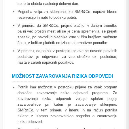
se le to obdela naslednji delovni dan.
Pogodba velja za sklenjeno, ko SMR&Co. napravi fiksno
rezervacijo in nato to potniku potrdi.
V primeru, da SMR&Co. prejme plačilo, v danem trenutku
pa ni več prostih mest ali se je cena spremenila, se prejeti
znesek, po navodilih plačnika vrne v čim krajšem možnem
času, v kolikor plačnik ne izbere alternativne ponudbe.
V primeru, da potnik v postopku prijave ne navede pravilnih
podatkov, je odgovoren za vse stroške oz. posledice,
nastale zaradi napačnih podatkov.
MOŽNOST ZAVAROVANJA RIZIKA ODPOVEDI
Potnik ima možnost v postopku prijave za vsak program
doplačati zavarovanje rizika odpovedi programa. Za
zavarovanje rizika odpovedi veljajo splošni pogoji
zavarovalnice pri kateri je zavarovanje sklenjeno.
SMR&Co. v tem primeru v imenu in na račun potnika
sklene z izbrano zavarovalnico pogodbo o zavarovanju
rizika odpovedi.