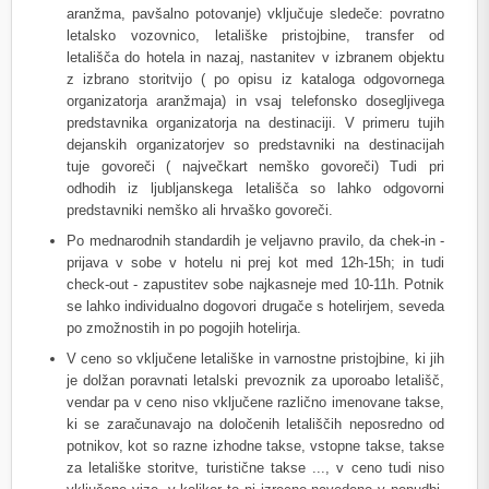
aranžma, pavšalno potovanje) vključuje sledeče: povratno
letalsko vozovnico, letališke pristojbine, transfer od
letališča do hotela in nazaj, nastanitev v izbranem objektu
z izbrano storitvijo ( po opisu iz kataloga odgovornega
organizatorja aranžmaja) in vsaj telefonsko dosegljivega
predstavnika organizatorja na destinaciji. V primeru tujih
dejanskih organizatorjev so predstavniki na destinacijah
tuje govoreči ( največkart nemško govoreči) Tudi pri
odhodih iz ljubljanskega letališča so lahko odgovorni
predstavniki nemško ali hrvaško govoreči.
Po mednarodnih standardih je veljavno pravilo, da chek-in -
prijava v sobe v hotelu ni prej kot med 12h-15h; in tudi
check-out - zapustitev sobe najkasneje med 10-11h. Potnik
se lahko individualno dogovori drugače s hotelirjem, seveda
po zmožnostih in po pogojih hotelirja.
V ceno so vključene letališke in varnostne pristojbine, ki jih
je dolžan poravnati letalski prevoznik za uporoabo letališč,
vendar pa v ceno niso vključene različno imenovane takse,
ki se zaračunavajo na določenih letališčih neposredno od
potnikov, kot so razne izhodne takse, vstopne takse, takse
za letališke storitve, turistične takse ..., v ceno tudi niso