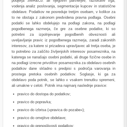
podjerja SMR&Co. ali njegovih partnerjev, raziskave trga,
vodenja analiz poslovanja, segmentacije kupcev in statistične
obdelave. Podatkov ne posreduje tretjim osebam, v kolikor za
to ne obstaja z zakonom predvidena pravna podlaga. Osebni
podatki se lahko obdelujejo na podlagi zakona, na podlagi
pogodbenega razmerja, če gre za osebne podatke, ki so
potrebni za izpolnjevanje pogodbenih obveznosti ali
uveljavljanje pravic iz pogodbenega razmerja, zaradi zakonitih
interesov, za katere si prizadeva upravljavec ali tretja oseba, je
to potrebno za zaščito življenjskih interesov posameznika, na
katerega se nanašajo osebni podatki, ali druge fizične osebe in
na podlagi izrecne privolitve posameznika za obdelavo osebnih
podatkov dane skladno s predpisi s področja varovanja in
prostega pretoka osebnih podatkov. Soglasje, ki ga za
obdelavo poda potnik, se lahko v vsakem trenutku spremeni,
ali umakne v celoti. Potnik ima najmanj naslednje pravice:
pravico do dostopa do podatkov;
pravico do popravka;
pravico do izbrisa (»pravica do pozabe«);
pravico do omejitve obdelave;
pravico do prenosljivosti podatkov;