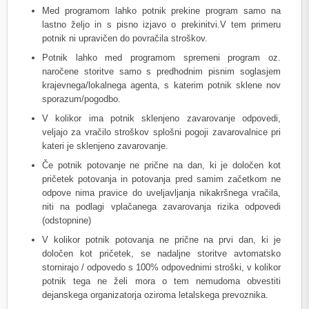
Med programom lahko potnik prekine program samo na
lastno željo in s pisno izjavo o prekinitvi.V tem primeru
potnik ni upravičen do povračila stroškov.
Potnik lahko med programom spremeni program oz.
naročene storitve samo s predhodnim pisnim soglasjem
krajevnega/lokalnega agenta, s katerim potnik sklene nov
sporazum/pogodbo.
V kolikor ima potnik sklenjeno zavarovanje odpovedi,
veljajo za vračilo stroškov splošni pogoji zavarovalnice pri
kateri je sklenjeno zavarovanje.
Če potnik potovanje ne prične na dan, ki je določen kot
pričetek potovanja in potovanja pred samim začetkom ne
odpove nima pravice do uveljavljanja nikakršnega vračila,
niti na podlagi vplačanega zavarovanja rizika odpovedi
(odstopnine)
V kolikor potnik potovanja ne prične na prvi dan, ki je
določen kot pričetek, se nadaljne storitve avtomatsko
stornirajo / odpovedo s 100% odpovednimi stroški, v kolikor
potnik tega ne želi mora o tem nemudoma obvestiti
dejanskega organizatorja oziroma letalskega prevoznika.