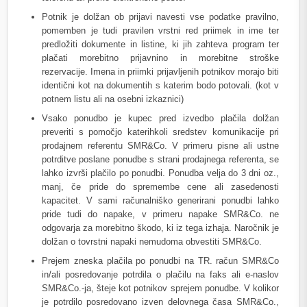
Potnik je dolžan ob prijavi navesti vse podatke pravilno,
pomemben je tudi pravilen vrstni red priimek in ime ter
predložiti dokumente in listine, ki jih zahteva program ter
plačati morebitno prijavnino in morebitne stroške
rezervacije. Imena in priimki prijavljenih potnikov morajo biti
identični kot na dokumentih s katerim bodo potovali. (kot v
potnem listu ali na osebni izkaznici)
Vsako ponudbo je kupec pred izvedbo plačila dolžan
preveriti s pomočjo katerihkoli sredstev komunikacije pri
prodajnem referentu SMR&Co. V primeru pisne ali ustne
potrditve poslane ponudbe s strani prodajnega referenta, se
lahko izvrši plačilo po ponudbi. Ponudba velja do 3 dni oz.,
manj, če pride do spremembe cene ali zasedenosti
kapacitet. V sami računalniško generirani ponudbi lahko
pride tudi do napake, v primeru napake SMR&Co. ne
odgovarja za morebitno škodo, ki iz tega izhaja. Naročnik je
dolžan o tovrstni napaki nemudoma obvestiti SMR&Co.
Prejem zneska plačila po ponudbi na TR. račun SMR&Co
in/ali posredovanje potrdila o plačilu na faks ali e-naslov
SMR&Co.-ja, šteje kot potnikov sprejem ponudbe. V kolikor
je potrdilo posredovano izven delovnega časa SMR&Co.,