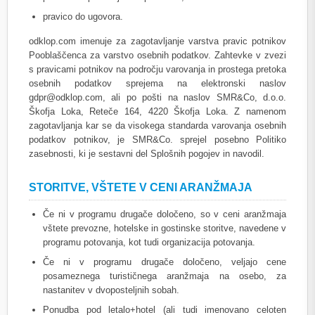
pravico do ugovora.
odklop.com imenuje za zagotavljanje varstva pravic potnikov
Pooblaščenca za varstvo osebnih podatkov. Zahtevke v zvezi
s pravicami potnikov na področju varovanja in prostega pretoka
osebnih podatkov sprejema na elektronski naslov
gdpr@odklop.com, ali po pošti na naslov SMR&Co, d.o.o.
Škofja Loka, Reteče 164, 4220 Škofja Loka. Z namenom
zagotavljanja kar se da visokega standarda varovanja osebnih
podatkov potnikov, je SMR&Co. sprejel posebno Politiko
zasebnosti, ki je sestavni del Splošnih pogojev in navodil.
STORITVE, VŠTETE V CENI ARANŽMAJA
Če ni v programu drugače določeno, so v ceni aranžmaja
vštete prevozne, hotelske in gostinske storitve, navedene v
programu potovanja, kot tudi organizacija potovanja.
Če ni v programu drugače določeno, veljajo cene
posameznega turističnega aranžmaja na osebo, za
nastanitev v dvoposteljnih sobah.
Ponudba pod letalo+hotel (ali tudi imenovano celoten