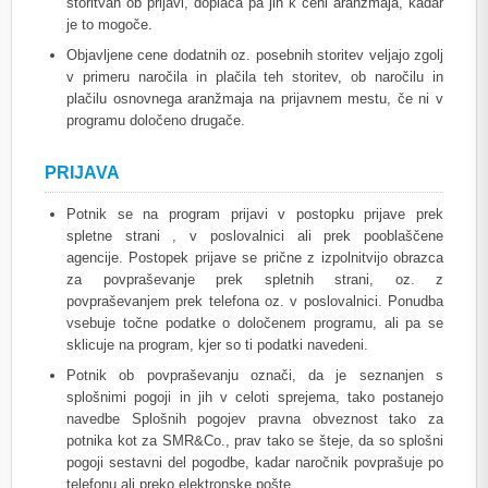
storitvah ob prijavi, doplača pa jih k ceni aranžmaja, kadar
je to mogoče.
Objavljene cene dodatnih oz. posebnih storitev veljajo zgolj
v primeru naročila in plačila teh storitev, ob naročilu in
plačilu osnovnega aranžmaja na prijavnem mestu, če ni v
programu določeno drugače.
PRIJAVA
Potnik se na program prijavi v postopku prijave prek
spletne strani , v poslovalnici ali prek pooblaščene
agencije. Postopek prijave se prične z izpolnitvijo obrazca
za povpraševanje prek spletnih strani, oz. z
povpraševanjem prek telefona oz. v poslovalnici. Ponudba
vsebuje točne podatke o določenem programu, ali pa se
sklicuje na program, kjer so ti podatki navedeni.
Potnik ob povpraševanju označi, da je seznanjen s
splošnimi pogoji in jih v celoti sprejema, tako postanejo
navedbe Splošnih pogojev pravna obveznost tako za
potnika kot za SMR&Co., prav tako se šteje, da so splošni
pogoji sestavni del pogodbe, kadar naročnik povprašuje po
telefonu ali preko elektronske pošte.