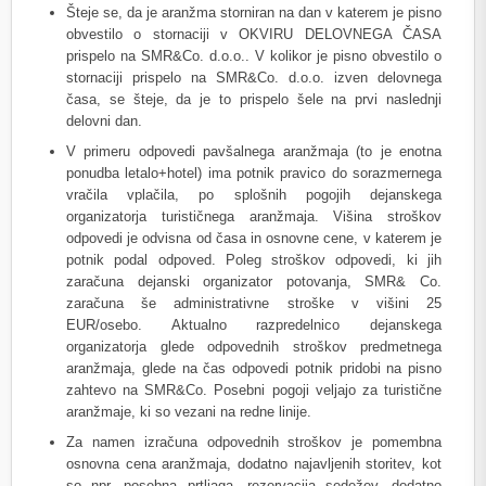
Šteje se, da je aranžma storniran na dan v katerem je pisno
obvestilo o stornaciji v OKVIRU DELOVNEGA ČASA
prispelo na SMR&Co. d.o.o.. V kolikor je pisno obvestilo o
stornaciji prispelo na SMR&Co. d.o.o. izven delovnega
časa, se šteje, da je to prispelo šele na prvi naslednji
delovni dan.
V primeru odpovedi pavšalnega aranžmaja (to je enotna
ponudba letalo+hotel) ima potnik pravico do sorazmernega
vračila vplačila, po splošnih pogojih dejanskega
organizatorja turističnega aranžmaja. Višina stroškov
odpovedi je odvisna od časa in osnovne cene, v katerem je
potnik podal odpoved. Poleg stroškov odpovedi, ki jih
zaračuna dejanski organizator potovanja, SMR& Co.
zaračuna še administrativne stroške v višini 25
EUR/osebo. Aktualno razpredelnico dejanskega
organizatorja glede odpovednih stroškov predmetnega
aranžmaja, glede na čas odpovedi potnik pridobi na pisno
zahtevo na SMR&Co. Posebni pogoji veljajo za turistične
aranžmaje, ki so vezani na redne linije.
Za namen izračuna odpovednih stroškov je pomembna
osnovna cena aranžmaja, dodatno najavljenih storitev, kot
so npr. posebna prtljaga, rezervacija sedežev, dodatno