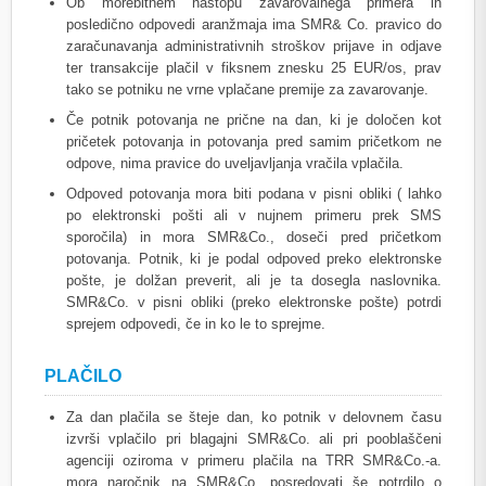
Ob morebitnem nastopu zavarovalnega primera in
posledično odpovedi aranžmaja ima SMR& Co. pravico do
zaračunavanja administrativnih stroškov prijave in odjave
ter transakcije plačil v fiksnem znesku 25 EUR/os, prav
tako se potniku ne vrne vplačane premije za zavarovanje.
Če potnik potovanja ne prične na dan, ki je določen kot
pričetek potovanja in potovanja pred samim pričetkom ne
odpove, nima pravice do uveljavljanja vračila vplačila.
Odpoved potovanja mora biti podana v pisni obliki ( lahko
po elektronski pošti ali v nujnem primeru prek SMS
sporočila) in mora SMR&Co., doseči pred pričetkom
potovanja. Potnik, ki je podal odpoved preko elektronske
pošte, je dolžan preverit, ali je ta dosegla naslovnika.
SMR&Co. v pisni obliki (preko elektronske pošte) potrdi
sprejem odpovedi, če in ko le to sprejme.
PLAČILO
Za dan plačila se šteje dan, ko potnik v delovnem času
izvrši vplačilo pri blagajni SMR&Co. ali pri pooblaščeni
agenciji oziroma v primeru plačila na TRR SMR&Co.-a.
mora naročnik na SMR&Co. posredovati še potrdilo o