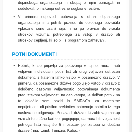
dejanskega organizatorja in skupaj z njim pomagati in
sodelovati pri iskanju ustrezne soglasne rešitve.
V primeru odpovedi potovanja s strani dejanskega
organizatorja ima potnik pravico do celotnega povračila
vplačane cene aranžmaja, nima pa pravice do vračila
stroškov vizuma, potrebnega za vstop v državo ali
stroškov cepljenj, ki so bili s programom zahtevani.
POTNI DOKUMENTI
Potnik, ki se prijavlja za potovanje v tujino, mora imeti
veljaven individualni potni list ali drug veljaven ustrezen
dokument, s katerim lahko vstopi v posamezno državo. V
primeru, da posamezne države pogojujejo vstop v državo z
določeno časovno veljavnostjo potovalnega dokumenta
pred iztekom veljavnosti na dan vstopa, je dolžan potnik na
ta določila sam paziti in SMR&Co. za morebitne
neprijetnosti ali prisilno prekinitev potovanja potnika iz tega
naslova ne odgovarja. Ponavadi države, ki zahtevajo nakup
vize ali turistične kartice, pogojujejo, da mora biti veljavnost
potnega lista vsaj še 6 mesecev po izstopu iz dotične
države ( npr. Egipt, Tunizija, Kuba..)