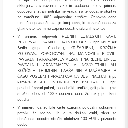
sklenjena zavarovanja, vize in podobno, se v primeru
odpovedi s strani potnika ne vrača, na te dodatne storitve
se zaračuna 100% odpovedne stroške. Osnovna cena
turističnega aranžmaja, je torej cena, ki je zaračunana za
glavno storitev in ne zajema dodatno izbranih storitev
V primeru odpovedi REDNIH LETALSKIH KART,
REZERVACIJ SAMIH LETALSKIH KART ( npr. leti z Air
Berlin grupa, Condor...), KRIŽARJENJ, KROŽNIH
POTOVANJ, POPOTOVANJ, NAJEMA VOZIL in PLOVIL,
PAVŠALNIH ARANŽMAJEV VEZANIH NA REDNE LINIJE,
PAVŠALNIH ARANŽMAJEV V NOVOLETNIH ALI
BOŽIČNIH TERMINIH, PAVŠALNIH ARANŽMAJEV V
ČASU POSEBNIH PRAZNIKOV NA DESTINACIJAH (npr.
karneval v RIU...) in DRUGI POSEBNI PAKETI ( npr.
posebni športni paketi, pohodniški, teniški, golf paketi..) so
stroški odpovedi 100% osnovne cene že takoj po fiksni
potrditvi.
V primeru, da so bile karte oziroma potovalni dokumenti
potniku že poslani, jih je ta dolžan vrniti, sicer se
obračunajo dodatni stroški obdelave 100 EUR / prizadeto
osebo.