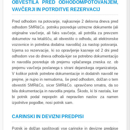
OBVESTILA PRED ODHODOM/POTOVANJEM,
VAVČERJI IN POTRDITVE REZERVACIJ
Pred odhodom na potovanje, najkasneje 2 delovna dneva pred
odhodom SMR&Co. potniku posreduje ustrezne dokumente (ali
originalne vavčerje, ali faks vavčerje, ali potrdila za prevzem
dokumetov na letališču, ali obvestilo o odhodu, ali elektronske
vozovnice in potrebna dodatna navodila) za nastop potovanja.
Izjema so rezervacije, ki so opravljenje kasneje od 2 dni pred
odhodom vse do dneva odhoda-kjer se potrebno dokumentacijo
in navodila posreduje ob prejemu vplačanega zneska oz. ob
prejemu vavčerja poslanega s strani dejanskega organizatorja.
V kolikor potnik potrebne dokumentacije in dodatnih navodil ne
prejme, je nujno in nemudoma, še pred odhodom, dolžan o tem
obvestiti SMR&Co, sicer SMR&Co. upravičeno smatra, da so
bila dokumentacija in navodila prejeta. Škodo, ki bi nastala, ker
bi potnik podal nepopoln ali nepravilen naslov za namen
izpolnitve pogodbe, nosi potnik sam.
CARINSKI IN DEVIZNI PREDPISI
Potnik je dolžan spoštovati vse carinske in devizne predpise