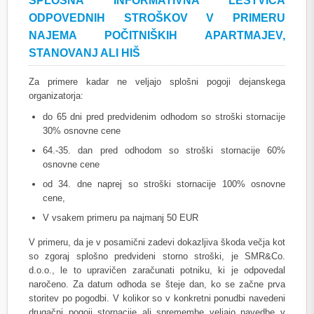
SPLOŠNA INFORMATIVNA LESTVICA
ODPOVEDNIH STROŠKOV V PRIMERU
NAJEMA POČITNIŠKIH APARTMAJEV,
STANOVANJ ALI HIŠ
Za primere kadar ne veljajo splošni pogoji dejanskega
organizatorja:
do 65 dni pred predvidenim odhodom so stroški stornacije
30% osnovne cene
64.-35. dan pred odhodom so stroški stornacije 60%
osnovne cene
od 34. dne naprej so stroški stornacije 100% osnovne
cene,
V vsakem primeru pa najmanj 50 EUR
V primeru, da je v posamični zadevi dokazljiva škoda večja kot
so zgoraj splošno predvideni storno stroški, je SMR&Co.
d.o.o., le to upravičen zaračunati potniku, ki je odpovedal
naročeno. Za datum odhoda se šteje dan, ko se začne prva
storitev po pogodbi. V kolikor so v konkretni ponudbi navedeni
drugačni pogoji stornacije ali spremembe veljajo navedbe v