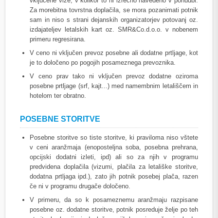
vključene vize, v kolikor to ni izrecno navedeno v ponudbi.
Za morebitna tovrstna doplačila, se mora pozanimati potnik
sam in niso s strani dejanskih organizatorjev potovanj oz.
izdajateljev letalskih kart oz. SMR&Co.d.o.o. v nobenem
primeru regresirana.
V ceno ni vključen prevoz posebne ali dodatne prtljage, kot
je to določeno po pogojih posameznega prevoznika.
V ceno prav tako ni vključen prevoz dodatne oziroma
posebne prtljage (srf, kajt...) med namembnim letališčem in
hotelom ter obratno.
POSEBNE STORITVE
Posebne storitve so tiste storitve, ki praviloma niso vštete
v ceni aranžmaja (enoposteljna soba, posebna prehrana,
opcijski dodatni izleti, ipd) ali so za njih v programu
predvidena doplačila (vizumi, plačila za letališke storitve,
dodatna prtljaga ipd.), zato jih potnik posebej plača, razen
če ni v programu drugače določeno.
V primeru, da so k posameznemu aranžmaju razpisane
posebne oz. dodatne storitve, potnik posreduje želje po teh