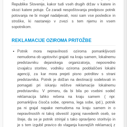
Republike Slovenije, kakor tudi vseh drugih držav v katere in
skozi katere potuje. Če zaradi nespoštovanja predpisov potnik
potovanja ne bi mogel nadaljevati, nosi sam vse posledice in
stroške, ki nastanejo v zvezi s tem njemu in vsem
sopotnikom.
REKLAMACIJE OZIROMA PRITOŽBE
Potnik mora nepravilnosti oziroma pomankljivosti
nemudoma ob ugotovitvi grajati na kraju samem, lokalnemu
predstavniku dejanskega organizatorja, neposredno
izvajalcu storitev, vodniku oziroma pooblaščeni lokalni
agenciji, za kar mora prejeti pisno potrditev s strani
predstavnika. Potnik je dolžan na destinaciji sodelovati in
pomagati pri iskanju rešitve reklamacije lokalnemu
predstavniku. V primeru, da bi bila po vsebini sodeč
reklamacija lahko rešena na kraju samem ( npr.
pomankljiva čisoča sobe, oprema, lega sobe, ipd.), potnik
pa ni grajal napake nemudoma na kraju samem in o
nepravilnostih ni takoj obvestil zgoraj navedenih oseb, se
šteje, da se je potnik strinjal s tako opravljeno storitvijo in
je s tem izgubil pravico do vlaganja kasnejših reklamacij z