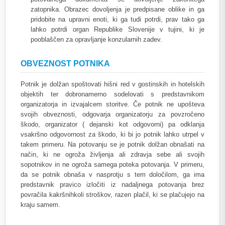
zatopnika. Obrazec dovoljenja je predpisane oblike in ga
pridobite na upravni enoti, ki ga tudi potrdi, prav tako ga
lahko potrdi organ Republike Slovenije v tujini, ki je
pooblaščen za opravljanje konzularnih zadev.
OBVEZNOST POTNIKA
Potnik je dolžan spoštovati hišni red v gostinskih in hotelskih
objektih ter dobronamerno sodelovati s predstavnikom
organizatorja in izvajalcem storitve. Če potnik ne upošteva
svojih obveznosti, odgovarja organizatorju za povzročeno
škodo, organizator ( dejanski kot odgovorni) pa odklanja
vsakršno odgovornost za škodo, ki bi jo potnik lahko utrpel v
takem primeru. Na potovanju se je potnik dolžan obnašati na
način, ki ne ogroža življenja ali zdravja sebe ali svojih
sopotnikov in ne ogroža samega poteka potovanja. V primeru,
da se potnik obnaša v nasprotju s tem določilom, ga ima
predstavnik pravico izločiti iz nadaljnega potovanja brez
povračila kakršnihkoli stroškov, razen plačil, ki se plačujejo na
kraju samem.