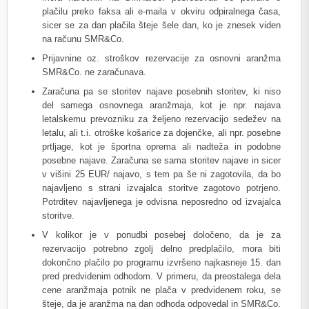
plačilu preko faksa ali e-maila v okviru odpiralnega časa,
sicer se za dan plačila šteje šele dan, ko je znesek viden
na računu SMR&Co.
Prijavnine oz. stroškov rezervacije za osnovni aranžma
SMR&Co. ne zaračunava.
Zaračuna pa se storitev najave posebnih storitev, ki niso
del samega osnovnega aranžmaja, kot je npr. najava
letalskemu prevozniku za željeno rezervacijo sedežev na
letalu, ali t.i. otroške košarice za dojenčke, ali npr. posebne
prtljage, kot je športna oprema ali nadteža in podobne
posebne najave. Zaračuna se sama storitev najave in sicer
v višini 25 EUR/ najavo, s tem pa še ni zagotovila, da bo
najavljeno s strani izvajalca storitve zagotovo potrjeno.
Potrditev najavljenega je odvisna neposredno od izvajalca
storitve.
V kolikor je v ponudbi posebej določeno, da je za
rezervacijo potrebno zgolj delno predplačilo, mora biti
dokončno plačilo po programu izvršeno najkasneje 15. dan
pred predvidenim odhodom. V primeru, da preostalega dela
cene aranžmaja potnik ne plača v predvidenem roku, se
šteje, da je aranžma na dan odhoda odpovedal in SMR&Co.