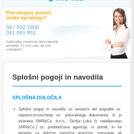
Potrebujete pomoč,
imate vprašanje?
04 / 502 1800
041 691 851
Zadovoljna stranka je naša največja
prioriteta. Tu smo zato, da vam
svetujemo!
Splošni pogoji in navodila
SPLOŠNA DOLOČILA
Splošni pogoji in navodila so sestavni del pogodbe oz.
napotnice/voucherja oz. potovalnega dokumenta, ki jo
skleneta SMR&Co. d.o.o., Škofja Loka (v nadaljevanju
SMR&Co.) oz. pooblaščena agencija, in potnik, ki se
prijavlja za določen turistični aranžma; potovanje ali