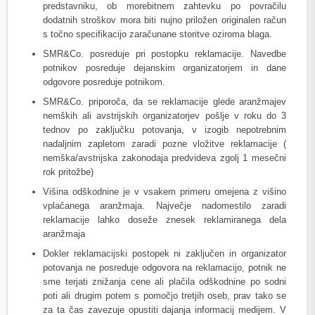
predstavniku, ob morebitnem zahtevku po povračilu
dodatnih stroškov mora biti nujno priložen originalen račun
s točno specifikacijo zaračunane storitve oziroma blaga.
SMR&Co. posreduje pri postopku reklamacije. Navedbe
potnikov posreduje dejanskim organizatorjem in dane
odgovore posreduje potnikom.
SMR&Co. priporoča, da se reklamacije glede aranžmajev
nemških ali avstrijskih organizatorjev pošlje v roku do 3
tednov po zaključku potovanja, v izogib nepotrebnim
nadaljnim zapletom zaradi pozne vložitve reklamacije (
nemška/avstrijska zakonodaja predvideva zgolj 1 mesečni
rok pritožbe)
Višina odškodnine je v vsakem primeru omejena z višino
vplačanega aranžmaja. Največje nadomestilo zaradi
reklamacije lahko doseže znesek reklamiranega dela
aranžmaja
Dokler reklamacijski postopek ni zaključen in organizator
potovanja ne posreduje odgovora na reklamacijo, potnik ne
sme terjati znižanja cene ali plačila odškodnine po sodni
poti ali drugim potem s pomočjo tretjih oseb, prav tako se
za ta čas zavezuje opustiti dajanja informacij medijem. V