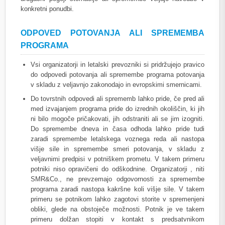
konkretni ponudbi.
ODPOVED POTOVANJA ALI SPREMEMBA
PROGRAMA
Vsi organizatorji in letalski prevozniki si pridržujejo pravico
do odpovedi potovanja ali spremembe programa potovanja
v skladu z veljavnjo zakonodajo in evropskimi smernicami.
Do tovrstnih odpovedi ali sprememb lahko pride, če pred ali
med izvajanjem programa pride do izrednih okoliščin, ki jih
ni bilo mogoče pričakovati, jih odstraniti ali se jim izogniti.
Do spremembe dneva in časa odhoda lahko pride tudi
zaradi spremembe letalskega voznega reda ali nastopa
višje sile in spremembe smeri potovanja, v skladu z
veljavnimi predpisi v potniškem prometu. V takem primeru
potniki niso opravičeni do odškodnine. Organizatorji , niti
SMR&Co., ne prevzemajo odgovornosti za spremembe
programa zaradi nastopa kakršne koli višje sile. V takem
primeru se potnikom lahko zagotovi storite v spremenjeni
obliki, glede na obstoječe možnosti. Potnik je ve takem
primeru dolžan stopiti v kontakt s predsatvnikom