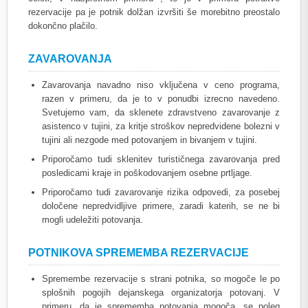
rezervacije pa je potnik dolžan izvršiti še morebitno preostalo
dokončno plačilo.
ZAVAROVANJA
Zavarovanja navadno niso vključena v ceno programa,
razen v primeru, da je to v ponudbi izrecno navedeno.
Svetujemo vam, da sklenete zdravstveno zavarovanje z
asistenco v tujini, za kritje stroškov nepredvidene bolezni v
tujini ali nezgode med potovanjem in bivanjem v tujini.
Priporočamo tudi sklenitev turističnega zavarovanja pred
posledicami kraje in poškodovanjem osebne prtljage.
Priporočamo tudi zavarovanje rizika odpovedi, za posebej
določene nepredvidljive primere, zaradi katerih, se ne bi
mogli udeležiti potovanja.
POTNIKOVA SPREMEMBA REZERVACIJE
Spremembe rezervacije s strani potnika, so mogoče le po
splošnih pogojih dejanskega organizatorja potovanj. V
primeru, da je sprememba potovanja mogoča, se poleg