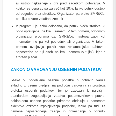
ali ustno najkasneje 7 dni pred začetkom potovanja. V
kolikor se cena zviša za več kot 10%, lahko potnik odstopi
od pogodbe brez stroškov. Organizator pa preko SMR&Co.
potniku povrne vplačani znesek.
V programu je lahko določeno, da potnik plača storitve, ki
bodo opravljene, na kraju samem. V tem primeru, odgovorni
organizator programa oz. SMR&Co. nastopa zgolj kot
informator, ne pa kot posrednik ali organizator. V takem
primeru uveljavlja potnik vse reklamacijske zahtevke
neposredno pri tuji osebi na kraju samem (v tujini), kjer je
storitev plačal.
ZAKON O VAROVANJU OSEBNIH PODATKOV
SMR&Co. pridobljene osebne podatke o potnikih varuje
skladno z vsemi predpisi na področju varovanja in prostega
pretoka osebnih podatkov, ter je zavezan k najvišjim
standardom zagotavljanja varstva posameznikovih pravic.
odklop.com osebne podatke primarno obdeluje z namenom
sklenitve oziroma izpolnjevanja pogodbe, lahko pa tudi za
namene neposrednega trženja in obveščanja o ponudbi