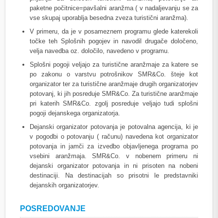
paketne počitnice=pavšalni aranžma ( v nadaljevanju se za
vse skupaj uporablja besedna zveza turistični aranžma).
V primeru, da je v posameznem programu glede katerekoli
točke teh Splošnih pogojev in navodil drugače določeno,
velja navedba oz. določilo, navedeno v programu.
Splošni pogoji veljajo za turistične aranžmaje za katere se
po zakonu o varstvu potrošnikov SMR&Co. šteje kot
organizator ter za turistične aranžmaje drugih organizatorjev
potovanj, ki jih posreduje SMR&Co. Za turistične aranžmaje
pri katerih SMR&Co. zgolj posreduje veljajo tudi splošni
pogoji dejanskega organizatorja.
Dejanski organizator potovanja je potovalna agencija, ki je
v pogodbi o potovanju ( računu) navedena kot organizator
potovanja in jamči za izvedbo objavljenega programa po
vsebini aranžmaja. SMR&Co. v nobenem primeru ni
dejanski organizator potovanja in ni prisoten na nobeni
destinaciji. Na destinacijah so prisotni le predstavniki
dejanskih organizatorjev.
POSREDOVANJE