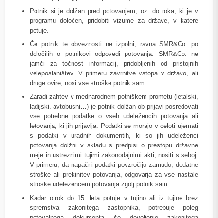
Potnik si je dolžan pred potovanjem, oz. do roka, ki je v
programu določen, pridobiti vizume za države, v katere
potuje.
Če potnik te obveznosti ne izpolni, ravna SMR&Co. po
določilih o potnikovi odpovedi potovanja. SMR&Co. ne
jamči za točnost informacij, pridobljenih od pristojnih
veleposlaništev. V primeru zavrnitve vstopa v državo, ali
druge ovire, nosi vse stroške potnik sam.
Zaradi zahtev v mednarodnem potniškem prometu (letalski,
ladijski, avtobusni…) je potnik dolžan ob prijavi posredovati
vse potrebne podatke o vseh udeležencih potovanja ali
letovanja, ki jih prijavlja. Podatki se morajo v celoti ujemati
s podatki v uradnih dokumentih, ki so jih udeleženci
potovanja dolžni v skladu s predpisi o prestopu državne
meje in ustreznimi tujimi zakonodajnimi akti, nositi s seboj.
V primeru, da napačni podatki povzročijo zamudo, dodatne
stroške ali prekinitev potovanja, odgovarja za vse nastale
stroške udeležencem potovanja zgolj potnik sam.
Kadar otrok do 15. leta potuje v tujino ali iz tujine brez
spremstva zakonitega zastopnika, potrebuje poleg
potovalnega dokumenta še dovoljenje zakonitega