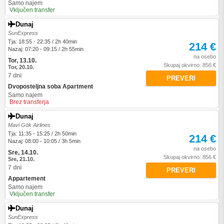
Samo najem
Vključen transfer
Dunaj
SunExpress
Tja: 18:55 - 22:35 / 2h 40min
214 €
Nazaj: 07:20 - 09:15 / 2h 55min
na osebo
Tor, 13.10.
Skupaj okvirno: 856 €
Tor, 20.10.
7 dni
PREVERI
Dvoposteljna soba Apartment
Samo najem
Brez transferja
Dunaj
Mavi Gök Airlines
Tja: 11:35 - 15:25 / 2h 50min
214 €
Nazaj: 08:00 - 10:05 / 3h 5min
na osebo
Sre, 14.10.
Skupaj okvirno: 856 €
Sre, 21.10.
7 dni
PREVERI
Appartement
Samo najem
Vključen transfer
Dunaj
SunExpress