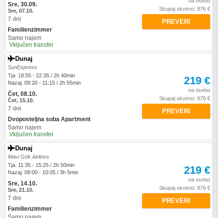
na osebo
Sre, 30.09.
Skupaj okvirno: 876 €
Sre, 07.10.
7 dni
PREVERI
Familienzimmer
Samo najem
Vključen transfer
Dunaj
SunExpress
Tja: 18:55 - 22:35 / 2h 40min
219 €
Nazaj: 09:20 - 11:15 / 2h 55min
na osebo
Čet, 08.10.
Skupaj okvirno: 876 €
Čet, 15.10.
7 dni
PREVERI
Dvoposteljna soba Apartment
Samo najem
Vključen transfer
Dunaj
Mavi Gök Airlines
Tja: 11:35 - 15:25 / 2h 50min
219 €
Nazaj: 08:00 - 10:05 / 3h 5min
na osebo
Sre, 14.10.
Skupaj okvirno: 876 €
Sre, 21.10.
7 dni
PREVERI
Familienzimmer
Samo najem