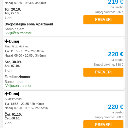
219 €
Nazaj: 07:30 - 08:30 / 3h 0min
na osebo
Tor, 20.10.
Skupaj okvirno: 876 €
Tor, 27.10.
7 dni
PREVERI
Dvoposteljna soba Apartment
Samo najem
Vključen transfer
Dunaj
Mavi Gök Airlines
Tja: 11:35 - 15:25 / 2h 50min
220 €
Nazaj: 08:00 - 10:05 / 3h 5min
na osebo
Sre, 30.09.
Skupaj okvirno: 880 €
Sre, 07.10.
7 dni
PREVERI
Familienzimmer
Samo najem
Vključen transfer
Dunaj
SunExpress
Tja: 18:55 - 22:35 / 2h 40min
220 €
Nazaj: 07:20 - 09:15 / 2h 55min
na osebo
Čet, 01.10.
Skupaj okvirno: 880 €
Čet, 08.10.
7 dni
PREVERI