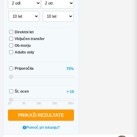
Direktni let
Vključen transfer
Ob morju
Adults only
Priporočila
75%
Št. ocen
> 10
10
50
100
200
300+
PRIKAŽI REZULTATE
Pomoč pri iskanju?