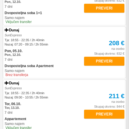
Skupaj okvirno: 832 €
Pon, 12.10.
7 dni
PREVERI
Dvoposteljna soba 1+1
Samo najem
Vključen transfer
Dunaj
SunExpress
Tja: 18:55 - 22:35 / 2h 40min
208 €
Nazaj: 07:20 - 09:15 / 2h 55min
na osebo
Pon, 05.10.
Skupaj okvirno: 832 €
Pon, 12.10.
7 dni
PREVERI
Dvoposteljna soba Apartment
Samo najem
Brez transferja
Dunaj
SunExpress
Tja: 18:55 - 22:35 / 2h 40min
211 €
Nazaj: 09:00 - 10:55 / 2h 55min
na osebo
Tor, 06.10.
Skupaj okvirno: 844 €
Tor, 13.10.
7 dni
PREVERI
Appartement
Samo najem
Vključen transfer