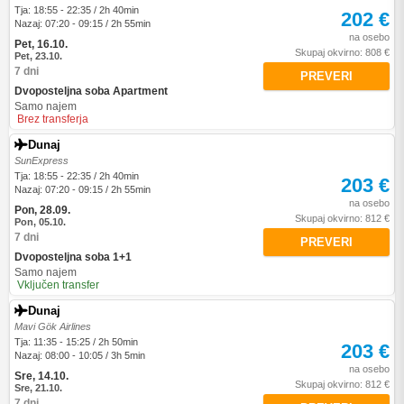
Tja: 18:55 - 22:35 / 2h 40min
202 €
Nazaj: 07:20 - 09:15 / 2h 55min
na osebo
Pet, 16.10.
Skupaj okvirno: 808 €
Pet, 23.10.
7 dni
PREVERI
Dvoposteljna soba Apartment
Samo najem
Brez transferja
Dunaj
SunExpress
Tja: 18:55 - 22:35 / 2h 40min
203 €
Nazaj: 07:20 - 09:15 / 2h 55min
na osebo
Pon, 28.09.
Skupaj okvirno: 812 €
Pon, 05.10.
7 dni
PREVERI
Dvoposteljna soba 1+1
Samo najem
Vključen transfer
Dunaj
Mavi Gök Airlines
Tja: 11:35 - 15:25 / 2h 50min
203 €
Nazaj: 08:00 - 10:05 / 3h 5min
na osebo
Sre, 14.10.
Skupaj okvirno: 812 €
Sre, 21.10.
7 dni