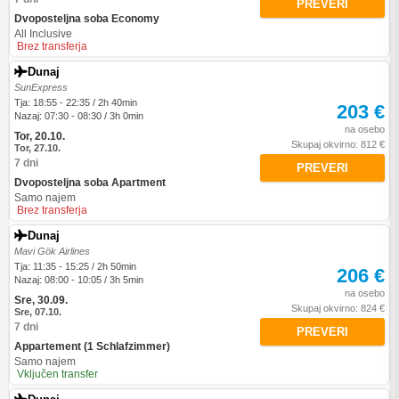
PREVERI
Dvoposteljna soba Economy
All Inclusive
Brez transferja
Dunaj
SunExpress
Tja: 18:55 - 22:35 / 2h 40min
203 €
Nazaj: 07:30 - 08:30 / 3h 0min
na osebo
Tor, 20.10.
Skupaj okvirno: 812 €
Tor, 27.10.
7 dni
PREVERI
Dvoposteljna soba Apartment
Samo najem
Brez transferja
Dunaj
Mavi Gök Airlines
Tja: 11:35 - 15:25 / 2h 50min
206 €
Nazaj: 08:00 - 10:05 / 3h 5min
na osebo
Sre, 30.09.
Skupaj okvirno: 824 €
Sre, 07.10.
7 dni
PREVERI
Appartement (1 Schlafzimmer)
Samo najem
Vključen transfer