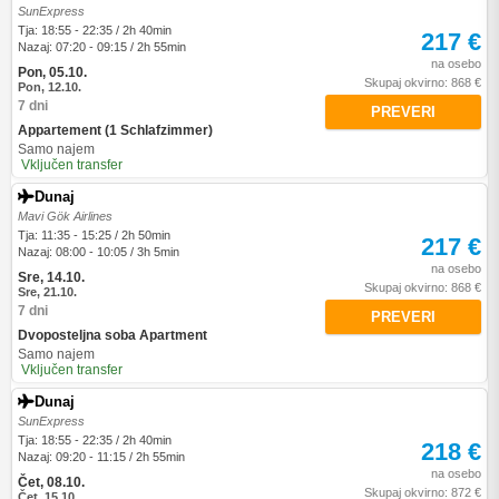
SunExpress
Tja: 18:55 - 22:35 / 2h 40min
217 €
Nazaj: 07:20 - 09:15 / 2h 55min
na osebo
Pon, 05.10.
Skupaj okvirno: 868 €
Pon, 12.10.
7 dni
PREVERI
Appartement (1 Schlafzimmer)
Samo najem
Vključen transfer
Dunaj
Mavi Gök Airlines
Tja: 11:35 - 15:25 / 2h 50min
217 €
Nazaj: 08:00 - 10:05 / 3h 5min
na osebo
Sre, 14.10.
Skupaj okvirno: 868 €
Sre, 21.10.
7 dni
PREVERI
Dvoposteljna soba Apartment
Samo najem
Vključen transfer
Dunaj
SunExpress
Tja: 18:55 - 22:35 / 2h 40min
218 €
Nazaj: 09:20 - 11:15 / 2h 55min
na osebo
Čet, 08.10.
Skupaj okvirno: 872 €
Čet, 15.10.