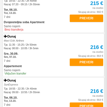
Tja: 18:55 - 22:35 / 2h 40min
215 €
Nazaj: 07:20 - 09:15 / 2h 55min
na osebo
Tor, 06.10.
Skupaj okvirno: 860 €
Tor, 13.10.
7 dni
PREVERI
Dvoposteljna soba Apartment
Samo najem
Brez transferja
Dunaj
Mavi Gök Airlines
Tja: 11:35 - 15:25 / 2h 50min
216 €
Nazaj: 08:00 - 10:05 / 3h 5min
na osebo
Sre, 30.09.
Skupaj okvirno: 864 €
Sre, 07.10.
7 dni
PREVERI
Appartement
Samo najem
Vključen transfer
Dunaj
SunExpress
Tja: 18:55 - 22:35 / 2h 40min
216 €
Nazaj: 09:00 - 10:55 / 2h 55min
na osebo
Tor, 06.10.
Skupaj okvirno: 864 €
Tor, 13.10.
7 dni
PREVERI