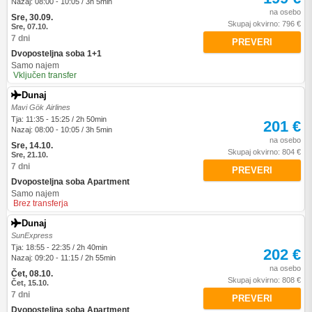
Nazaj: 08:00 - 10:05 / 3h 5min
na osebo
Sre, 30.09.
Skupaj okvirno: 796 €
Sre, 07.10.
7 dni
PREVERI
Dvoposteljna soba 1+1
Samo najem
Vključen transfer
Dunaj
Mavi Gök Airlines
Tja: 11:35 - 15:25 / 2h 50min
201 €
Nazaj: 08:00 - 10:05 / 3h 5min
na osebo
Sre, 14.10.
Skupaj okvirno: 804 €
Sre, 21.10.
7 dni
PREVERI
Dvoposteljna soba Apartment
Samo najem
Brez transferja
Dunaj
SunExpress
Tja: 18:55 - 22:35 / 2h 40min
202 €
Nazaj: 09:20 - 11:15 / 2h 55min
na osebo
Čet, 08.10.
Skupaj okvirno: 808 €
Čet, 15.10.
7 dni
PREVERI
Dvoposteljna soba Apartment