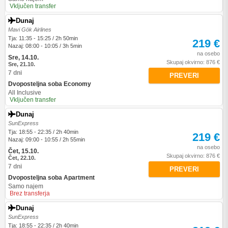
Vključen transfer
Dunaj
Mavi Gök Airlines
Tja: 11:35 - 15:25 / 2h 50min
219 €
Nazaj: 08:00 - 10:05 / 3h 5min
na osebo
Sre, 14.10.
Skupaj okvirno: 876 €
Sre, 21.10.
7 dni
PREVERI
Dvoposteljna soba Economy
All Inclusive
Vključen transfer
Dunaj
SunExpress
Tja: 18:55 - 22:35 / 2h 40min
219 €
Nazaj: 09:00 - 10:55 / 2h 55min
na osebo
Čet, 15.10.
Skupaj okvirno: 876 €
Čet, 22.10.
7 dni
PREVERI
Dvoposteljna soba Apartment
Samo najem
Brez transferja
Dunaj
SunExpress
Tja: 18:55 - 22:35 / 2h 40min