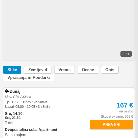
1 / 1
Slike
Zemljevid
Vreme
Ocene
Opis
Vprašanja in Poudarki
Dunaj
Mavi Gök Airlines
Tja: 11:35 - 15:25 / 2h 50min
167 €
Nazaj: 08:00 - 10:05 / 3h 5min
na osebo
Sre, 14.10.
Skupaj okvirno: 668 €
Sre, 21.10.
7 dni
PREVERI
Dvoposteljna soba Apartment
Samo najem