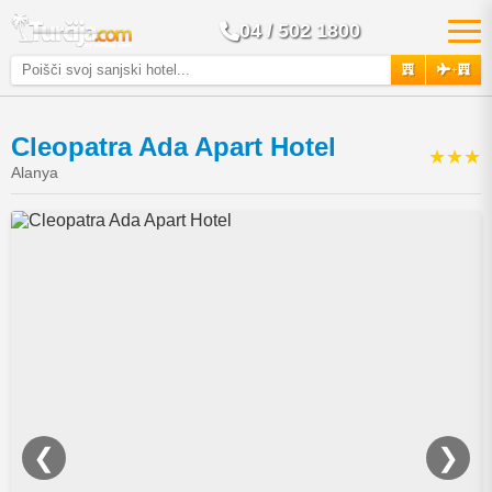
04 / 502 1800
+
Cleopatra Ada Apart Hotel
★★★
Alanya
❮
❯