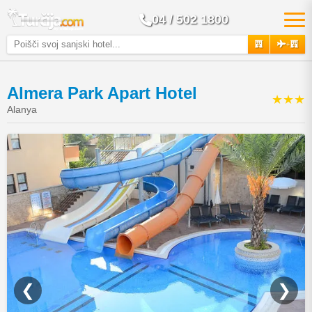
04 / 502 1800
+
Almera Park Apart Hotel
★★★
Alanya
❮
❯