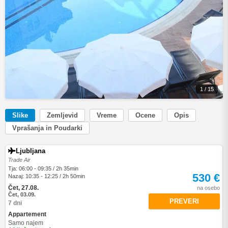
1 / 15
Slike
Zemljevid
Vreme
Ocene
Opis
Vprašanja in Poudarki
Ljubljana
Trade Air
Tja: 06:00 - 09:35 / 2h 35min
530 €
Nazaj: 10:35 - 12:25 / 2h 50min
Čet, 27.08.
na osebo
Čet, 03.09.
PREVERI
7 dni
Appartement
Samo najem