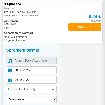
Ljubljana
Trade Air
Tja: 06:00 - 09:35 / 2h 35min
919 €
Nazaj: 10:35 - 12:25 / 2h 50min
Čet, 10.09.
na osebo
Čet, 17.09.
PREVERI
7 dni
Appartement Komfort
Nočitev z zajtrkom
Vključen transfer
Spremeni termin
Izbrana letališča (1)