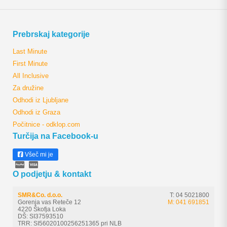
Prebrskaj kategorije
Last Minute
First Minute
All Inclusive
Za družine
Odhodi iz Ljubljane
Odhodi iz Graza
Počitnice - odklop.com
Turčija na Facebook-u
Všeč mi je
O podjetju & kontakt
SMR&Co. d.o.o.
T: 04 5021800
Gorenja vas Reteče 12
M: 041 691851
4220 Škofja Loka
DŠ: SI37593510
TRR: SI56020100256251365 pri NLB