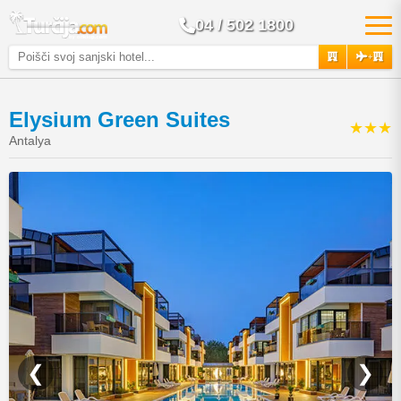
04 / 502 1800
+
Elysium Green Suites
★★★
Antalya
❮
❯