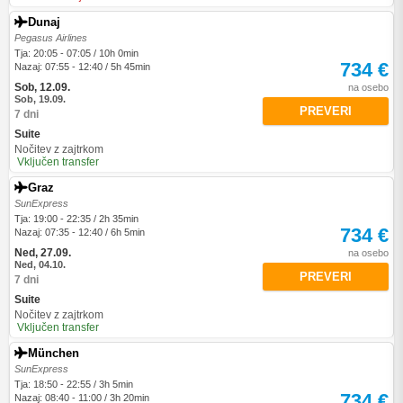
Dunaj
Pegasus Airlines
Tja: 20:05 - 07:05 / 10h 0min
734 €
Nazaj: 07:55 - 12:40 / 5h 45min
Sob, 12.09.
na osebo
Sob, 19.09.
PREVERI
7 dni
Suite
Nočitev z zajtrkom
Vključen transfer
Graz
SunExpress
Tja: 19:00 - 22:35 / 2h 35min
734 €
Nazaj: 07:35 - 12:40 / 6h 5min
Ned, 27.09.
na osebo
Ned, 04.10.
PREVERI
7 dni
Suite
Nočitev z zajtrkom
Vključen transfer
München
SunExpress
Tja: 18:50 - 22:55 / 3h 5min
734 €
Nazaj: 08:40 - 11:00 / 3h 20min