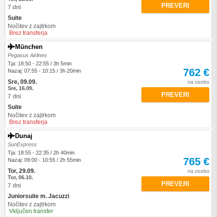
PREVERI
7 dni
Suite
Nočitev z zajtrkom
Brez transferja
München
Pegasus Airlines
Tja: 18:50 - 22:55 / 3h 5min
762 €
Nazaj: 07:55 - 10:15 / 3h 20min
Sre, 09.09.
na osebo
Sre, 16.09.
PREVERI
7 dni
Suite
Nočitev z zajtrkom
Brez transferja
Dunaj
SunExpress
Tja: 18:55 - 22:35 / 2h 40min
765 €
Nazaj: 09:00 - 10:55 / 2h 55min
Tor, 29.09.
na osebo
Tor, 06.10.
PREVERI
7 dni
Juniorsuite m. Jacuzzi
Nočitev z zajtrkom
Vključen transfer