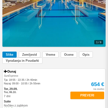
1 / 9
Slike
Zemljevid
Vreme
Ocene
Opis
Vprašanja in Poudarki
Dunaj
SunExpress
Tja: 18:55 - 22:35 / 2h 40min
654 €
Nazaj: 09:00 - 10:55 / 2h 55min
Tor, 29.09.
na osebo
Tor, 06.10.
PREVERI
7 dni
Suite
Nočitev z zajtrkom