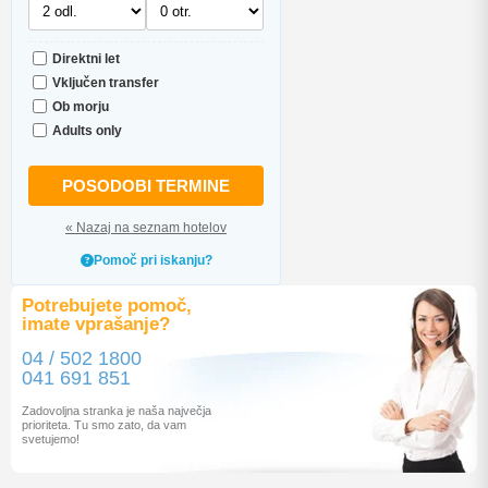
Direktni let
Vključen transfer
Ob morju
Adults only
POSODOBI TERMINE
« Nazaj na seznam hotelov
Pomoč pri iskanju?
Potrebujete pomoč,
imate vprašanje?
04 / 502 1800
041 691 851
Zadovoljna stranka je naša največja
prioriteta. Tu smo zato, da vam
svetujemo!