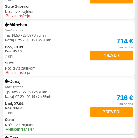
Suite Superior
Nočitev z zajtrkom
Brez transferja
München
SunExpress
Tja: 18:50 - 22:55 / 3h 5min
714 €
Nazaj: 07:55 - 10:15 / 3h 20min
Pon, 28.09.
na osebo
Pon, 05.10.
PREVERI
7 dni
Suite
Nočitev z zajtrkom
Brez transferja
Dunaj
SunExpress
Tja: 18:55 - 22:35 / 2h 40min
716 €
Nazaj: 07:20 - 09:15 / 2h 55min
Ned, 27.09.
na osebo
Ned, 04.10.
PREVERI
7 dni
Suite
Nočitev z zajtrkom
Vključen transfer