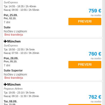
SunExpress
Tja: 14:55 - 18:35 / 2h 40min
759 €
Nazaj: 09:00 - 10:55 / 2h 55min
Pet, 25.09.
na osebo
Pet, 02.10.
PREVERI
7 dni
Suite
Nočitev z zajtrkom
Brez transferja
München
SunExpress
Tja: 18:50 - 22:55 / 3h 5min
760 €
Nazaj: 07:55 - 10:15 / 3h 20min
Pon, 28.09.
na osebo
Pon, 05.10.
PREVERI
7 dni
Suite Superior
Nočitev z zajtrkom
Brez transferja
München
Pegasus Airlines
Tja: 19:05 - 23:10 / 3h 5min
762 €
Nazaj: 09:10 - 11:30 / 3h 20min
Tor, 08.09.
na osebo
Tor, 15.09.