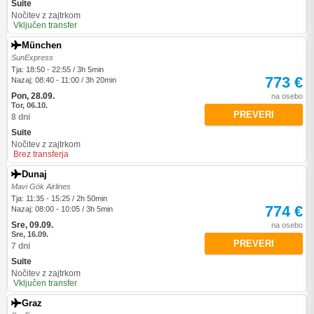
Suite
Nočitev z zajtrkom
Vključen transfer
München
SunExpress
Tja: 18:50 - 22:55 / 3h 5min
773 €
Nazaj: 08:40 - 11:00 / 3h 20min
Pon, 28.09.
na osebo
Tor, 06.10.
PREVERI
8 dni
Suite
Nočitev z zajtrkom
Brez transferja
Dunaj
Mavi Gök Airlines
Tja: 11:35 - 15:25 / 2h 50min
774 €
Nazaj: 08:00 - 10:05 / 3h 5min
Sre, 09.09.
na osebo
Sre, 16.09.
PREVERI
7 dni
Suite
Nočitev z zajtrkom
Vključen transfer
Graz