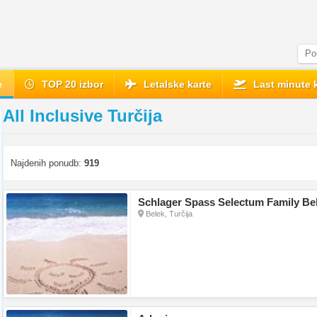
e
TOP 20 izbor
Letalske karte
Last minute 
All Inclusive Turčija
Najdenih ponudb:
919
Schlager Spass Selectum Family Be
Belek, Turčija