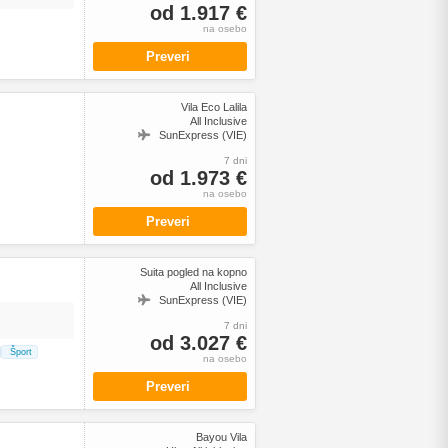
od 1.917 €
na osebo
Preveri
Vila Eco Lalila
All Inclusive
SunExpress (VIE)
7 dni
od 1.973 €
na osebo
Preveri
Suita pogled na kopno
All Inclusive
SunExpress (VIE)
7 dni
od 3.027 €
Šport
na osebo
Preveri
Bayou Vila