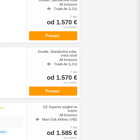
Double, Standardna soba
All Inclusive
Trade Air (LJU)
7 dni
od 1.570 €
na osebo
Preveri
Double, Standardna soba,
vrtna stran
All Inclusive
Trade Air (LJU)
7 dni
od 1.570 €
na osebo
Preveri
DZ Superior pogled na
●●●
kopno
All Inclusive
Mavi Gök Airlines (VIE)
7 dni
od 1.585 €
azen
na osebo