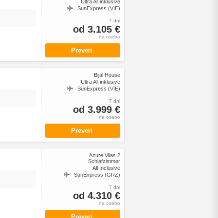
Ultra All inklusive
SunExpress (VIE)
7 dni
od 3.105 €
na osebo
Preveri
Bijal House
Ultra All inklusive
SunExpress (VIE)
7 dni
od 3.999 €
na osebo
Preveri
Azure Vilas 2
Schlafzimmer
All Inclusive
SunExpress (GRZ)
7 dni
od 4.310 €
na osebo
Preveri