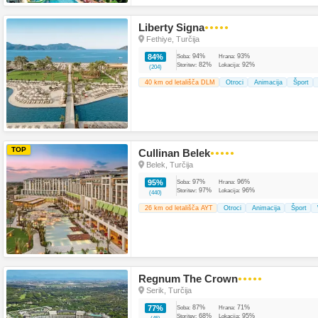
Liberty Signa
●●●●●
Fethiye, Turčija
94%
93%
84%
Soba:
Hrana:
82%
92%
Storitev:
Lokacija:
(204)
40 km od letališča DLM
Otroci
Animacija
Šport
TOP
Cullinan Belek
●●●●●
Belek, Turčija
97%
96%
95%
Soba:
Hrana:
97%
96%
Storitev:
Lokacija:
(440)
26 km od letališča AYT
Otroci
Animacija
Šport
Regnum The Crown
●●●●●
Serik, Turčija
87%
71%
77%
Soba:
Hrana:
68%
95%
Storitev:
Lokacija: