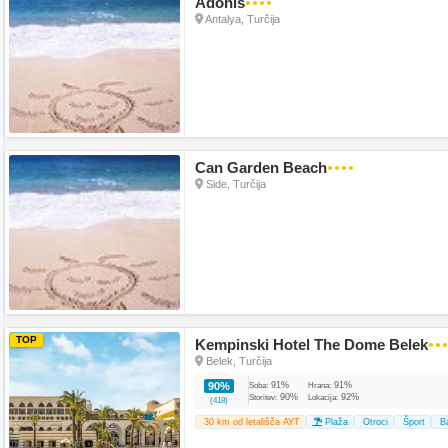
Adonis
●●●●
Antalya, Turčija
Can Garden Beach
●●●●
Side, Turčija
TOP
Kempinski Hotel The Dome Belek
●●
Belek, Turčija
91%
91%
90%
Soba:
Hrana:
90%
92%
Storitev:
Lokacija:
(418)
30 km od letališča AYT
Plaža
Otroci
Šport
B