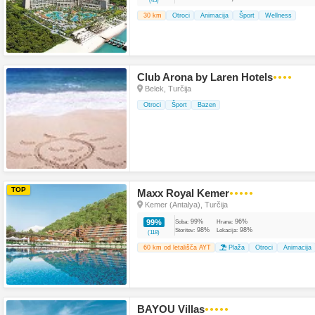
(45)
30 km
Otroci
Animacija
Šport
Wellness
Club Arona by Laren Hotels
●●●●
Belek, Turčija
Otroci
Šport
Bazen
TOP
Maxx Royal Kemer
●●●●●
Kemer (Antalya), Turčija
99%
96%
99%
Soba:
Hrana:
98%
98%
Storitev:
Lokacija:
(118)
60 km od letališča AYT
Plaža
Otroci
Animacija
BAYOU Villas
●●●●●