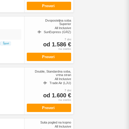
Preveri
Dvoposteljna soba
Superior
All Inclusive
SunExpress (GRZ)
7 dni
od 1.586 €
Šport
na osebo
Preveri
Double, Standardna soba,
vrtna stran
All Inclusive
Trade Air (LJU)
7 dni
od 1.600 €
na osebo
Preveri
Suita pogled na kopno
All Inclusive