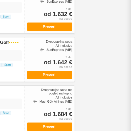
SunExpress (VIE)
7 dni
od 1.632 €
Šport
na osebo
Preveri
 Golf
Dvoposteljna soba
●●●●●
All Inclusive
SunExpress (VIE)
7 dni
od 1.642 €
Šport
na osebo
Preveri
Dvoposteljna soba mit
pogled na kopno
All Inclusive
Mavi Gök Airlines (VIE)
7 dni
od 1.684 €
Šport
na osebo
Preveri