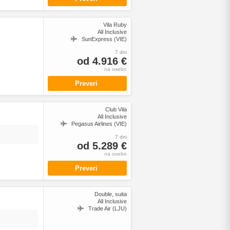
Vila Ruby
All Inclusive
SunExpress (VIE)
7 dni
od 4.916 €
na osebo
Preveri
Club Vila
All Inclusive
Pegasus Airlines (VIE)
7 dni
od 5.289 €
na osebo
Preveri
Double, suita
All Inclusive
Trade Air (LJU)