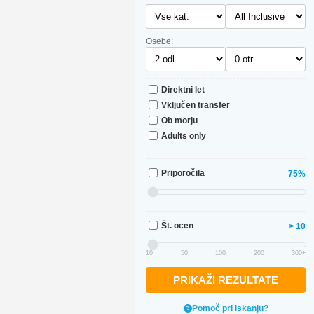
Osebe:
Direktni let
Vključen transfer
Ob morju
Adults only
Priporočila
75%
Št. ocen
> 10
10
50
100
200
300+
PRIKAŽI REZULTATE
Pomoč pri iskanju?