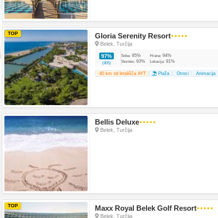
TOP
Gloria Serenity Resort
●●●●●
Belek, Turčija
95%
94%
97%
Soba:
Hrana:
93%
91%
Storitev:
Lokacija:
(805)
40 km od letališča AYT
Plaža
Otroci
Animacija
Bellis Deluxe
●●●●●
Belek, Turčija
TOP
Maxx Royal Belek Golf Resort
●●●●●
Belek, Turčija