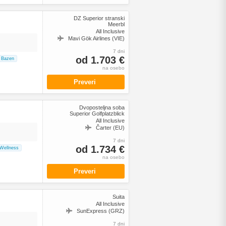
DZ Superior stranski
Meerbl
All Inclusive
Mavi Gök Airlines (VIE)
7 dni
od 1.703 €
Bazen
na osebo
Preveri
Dvoposteljna soba
Superior Golfplatzblick
All Inclusive
Čarter (EU)
7 dni
od 1.734 €
Wellness
na osebo
Preveri
Suita
All Inclusive
SunExpress (GRZ)
7 dni