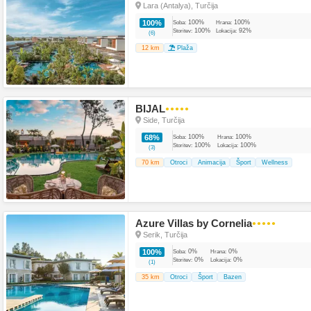
Lara (Antalya), Turčija
100%
100%
100%
Soba:
Hrana:
100%
92%
Storitev:
Lokacija:
(6)
12 km
Plaža
BIJAL
●●●●●
Side, Turčija
100%
100%
68%
Soba:
Hrana:
100%
100%
Storitev:
Lokacija:
(3)
70 km
Otroci
Animacija
Šport
Wellness
Azure Villas by Cornelia
●●●●●
Serik, Turčija
0%
0%
100%
Soba:
Hrana:
0%
0%
Storitev:
Lokacija:
(1)
35 km
Otroci
Šport
Bazen