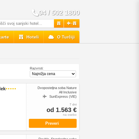
04 / 502 1800
+
karte
Hoteli
O Turčiji
Razvrsti:
lek
Dvoposteljna soba Nature
●●●●●
All Inclusive
SunExpress (VIE)
7 dni
od 1.563 €
na osebo
Preveri