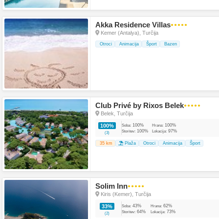
Akka Residence Villas
●●●●●
Kemer (Antalya), Turčija
Otroci
Animacija
Šport
Bazen
Club Privé by Rixos Belek
●●●●●
Belek, Turčija
100%
100%
100%
Soba:
Hrana:
100%
97%
Storitev:
Lokacija:
(3)
35 km
Plaža
Otroci
Animacija
Šport
Solim Inn
●●●●●
Kiris (Kemer), Turčija
43%
62%
33%
Soba:
Hrana:
64%
73%
Storitev:
Lokacija:
(2)