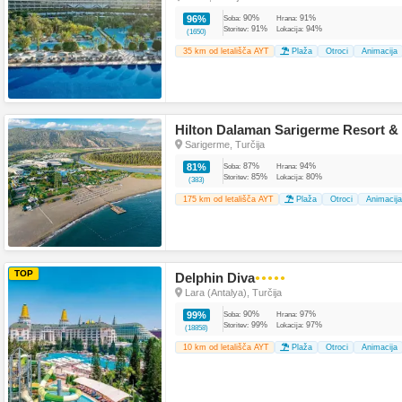
90%
91%
96%
Soba:
Hrana:
91%
94%
Storitev:
Lokacija:
(1650)
35 km od letališča AYT
Plaža
Otroci
Animacija
Hilton Dalaman Sarigerme Resort &
Sarigerme, Turčija
87%
94%
81%
Soba:
Hrana:
85%
80%
Storitev:
Lokacija:
(383)
175 km od letališča AYT
Plaža
Otroci
Animacija
TOP
Delphin Diva
●●●●●
Lara (Antalya), Turčija
90%
97%
99%
Soba:
Hrana:
99%
97%
Storitev:
Lokacija:
(18858)
10 km od letališča AYT
Plaža
Otroci
Animacija